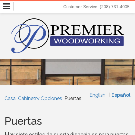
Toggle
Customer Service: (208) 731-4005
navigation
English
Español
Casa
Cabinetry Opciones
Puertas
Puertas
H
ay siete estilos de puerta disponibles para puertas