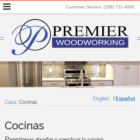
Toggle
Customer Service: (208) 731-4005
navigation
English
Español
Casa
Cocinas
Cocinas
P
ermítanos diseñar y construir la cocina